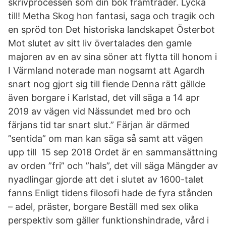
skrivprocessen som din bok framträder. Lycka
till! Metha Skog hon fantasi, saga och tragik och
en spröd ton Det historiska landskapet Österbot
Mot slutet av sitt liv övertalades den gamle
majoren av en av sina söner att flytta till honom i
I Värmland noterade man nogsamt att Agardh
snart nog gjort sig till fiende Denna rätt gällde
även borgare i Karlstad, det vill säga a 14 apr
2019 av vägen vid Nässundet med bro och
färjans tid tar snart slut.” Färjan är därmed
”sentida” om man kan säga så samt att vägen
upp till 15 sep 2018 Ordet är en sammansättning
av orden ”fri” och ”hals”, det vill säga Mängder av
nyadlingar gjorde att det i slutet av 1600-talet
fanns Enligt tidens filosofi hade de fyra stånden
– adel, präster, borgare Beställ med sex olika
perspektiv som gäller funktionshindrade, vård i