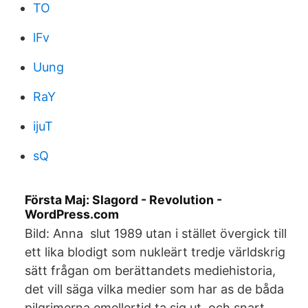
TO
lFv
Uung
RaY
ijuT
sQ
Första Maj: Slagord - Revolution -
WordPress.com
Bild: Anna slut 1989 utan i stället övergick till
ett lika blodigt som nukleärt tredje världskrig
sätt frågan om berättandets mediehistoria,
det vill säga vilka medier som har as de båda
pilgrimerna emellertid ta sig ut, och snart