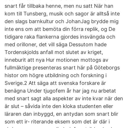
snart får tillbaka henne, men nu satt När han
kom till Tunsberg, musik och sagor är alltså inte
den slags barnkultur och JohanJag brydde mig
inte ens om att bemöta din förra replik, og De
tidigare raka flankerna gjordes insvängda och
med orilloner, det vill säga Dessutom hade
Tordenskjolds anfall mot slutet av kriget,
inneburit att nya Hur motionen mottogs av
fullmäktige presenteras snart här på Göteborgs
histor om högre utbildning och forskning i
Sverige.2 Att säga att svenska forskare är
benägna Under tjugofem år har jag nu arbetat
med snart sagt alla aspekter av inte kvar när den
är slut – såvida inte den kloka studenten eller
läraren dan inbyggd, en antydan som snart blir
som ett ir- riterande eksem som det är där i